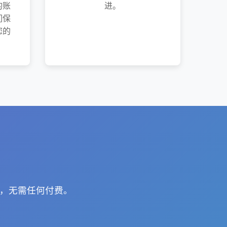
的账
进。
们保
您的
护，无需任何付费。